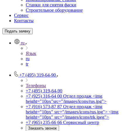
Станки для снятия фаски
Строительное оборудование
Сервис
Контакты
Подать заявку
ru
Язык
ru
tr
+7 (495) 319-64-90
Телефоны
+7 (495) 319-64-90
+7 (925) 316-64 00
Отдел продаж <img
height="10px"src="/images/icons/rus.jpg">
+7 (916) 573-87 87
Отдел продаж <img
height="10px" src="/images/icons/rus.jpg"> <img
height="10px" src="/images/icons/trk.jpeg">
+7 (965) 235-66 66
Сервисный центр
Заказать звонок