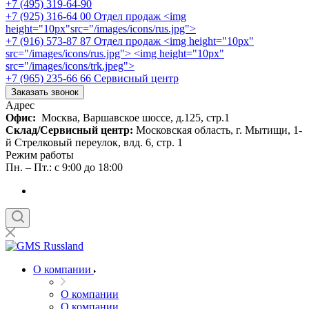
+7 (495) 319-64-90
+7 (925) 316-64 00
Отдел продаж <img
height="10px"src="/images/icons/rus.jpg">
+7 (916) 573-87 87
Отдел продаж <img height="10px"
src="/images/icons/rus.jpg"> <img height="10px"
src="/images/icons/trk.jpeg">
+7 (965) 235-66 66
Сервисный центр
Заказать звонок
Адрес
Офис:
Москва, Варшавское шоссе, д.125, стр.1
Склад/Сервисный центр:
Московская область, г. Мытищи, 1-
й Стрелковый переулок, влд. 6, стр. 1
Режим работы
Пн. – Пт.: с 9:00 до 18:00
О компании
О компании
О компании