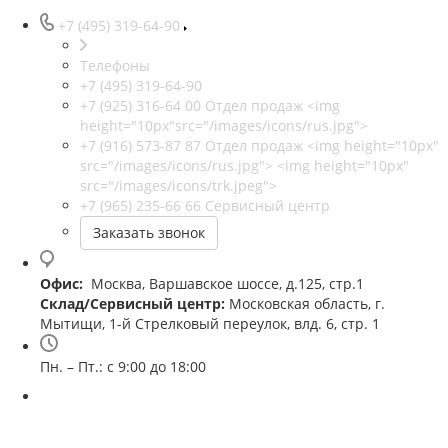
+7 (495) 319-64-90
Телефоны
+7 (495) 319-64-90
+7 (925) 316-64 00
Отдел продаж <img
height="10px"src="/images/icons/rus.jpg">
+7 (916) 573-87 87
Отдел продаж <img height="10px"
src="/images/icons/rus.jpg"> <img height="10px"
src="/images/icons/trk.jpeg">
+7 (965) 235-66 66
Сервисный центр
Заказать звонок
Офис:
Москва, Варшавское шоссе, д.125, стр.1
Склад/Сервисный центр:
Московская область, г.
Мытищи, 1-й Стрелковый переулок, влд. 6, стр. 1
Пн. – Пт.: с 9:00 до 18:00