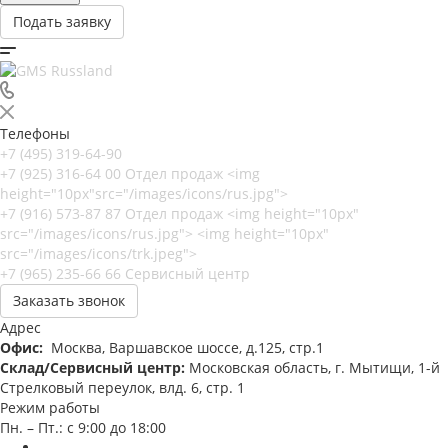
Подать заявку
Телефоны
+7 (495) 319-64-90
+7 (925) 316-64 00
Отдел продаж <img
height="10px"src="/images/icons/rus.jpg">
+7 (916) 573-87 87
Отдел продаж <img height="10px"
src="/images/icons/rus.jpg"> <img height="10px"
src="/images/icons/trk.jpeg">
+7 (965) 235-66 66
Сервисный центр
Заказать звонок
Адрес
Офис:
Москва, Варшавское шоссе, д.125, стр.1
Склад/Сервисный центр:
Московская область, г. Мытищи, 1-й
Стрелковый переулок, влд. 6, стр. 1
Режим работы
Пн. – Пт.: с 9:00 до 18:00