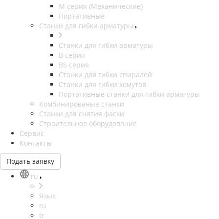
М серия (Механические)
Портативные
Станки для гибки арматуры
Станки для гибки арматуры
B серия
BS серия
Станки для гибки спиралей
Станки для гибки хомутов
Портативные станки для гибки арматуры
Комбинированые станки
Станки для снятия фаски
Строительное оборудование
Сервис
Контакты
Подать заявку
ru
Язык
ru
tr