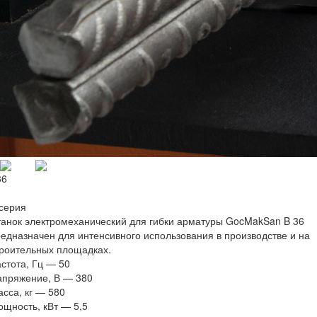
36
серия
анок электромеханический для гибки арматуры GocMakSan B 36
едназначен для интенсивного использования в производстве и на
роительных площадках.
стота, Гц
—
50
апряжение, В
—
380
сса, кг
—
580
щность, кВт
—
5,5