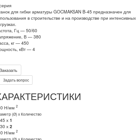
серия
танок для гибки арматуры GOCMAKSAN B-45 предназначен для
пользования в строительстве и на производстве при интенсивных
грузках.
стота, Гц
—
50/60
апряжение, В
—
380
сса, кг
—
450
щность, кВт
—
4
Заказать
Задать вопрос
ХАРАКТЕРИСТИКИ
2
50 Н/мм
аметр (Ø) x Количество
 45 х
1
 30 х
2
2
50 Н/мм
аметр (Ø) x Количество