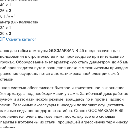
 40 х
1
 26 х
2
2
50 Н/мм
аметр (Ø) x Количество
 32 х
1
 20 х
2
DF
Скачать каталог
танок для гибки арматуры GOCMAKSAN B-45 предназначен для
пользования в строительстве и на производстве при интенсивных
грузках. Оборудование гнет арматурную сталь диаметром до 45 мм
гиб производится путем вращения диска с механическим приводом
равление осуществляется автоматизированной электрической
истемой.
нная система обеспечивает быстрое и качественное выполнение
бки арматуры под необходимыми углами. Загибочный диск работае
ручном и автоматическом режиме, вращаясь по и против часовой
релки. Различные аксессуары и насадки позволяют осуществлять
азличные виды нестандартных загибов. Станок GOCMAKSAN B-45
кже является очень долговечным, поскольку все его силовые
параты изготовлены из стали, прошедшей агрессивную термическ
работку.