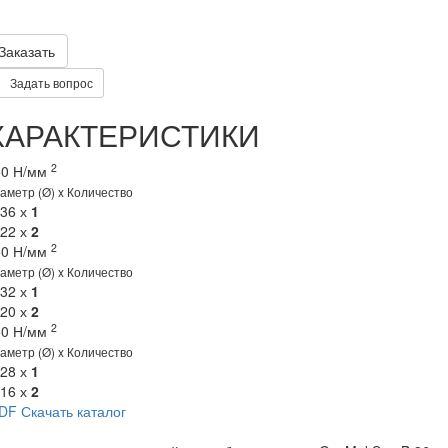
Заказать
Задать вопрос
ХАРАКТЕРИСТИКИ
2
50 Н/мм
аметр (Ø) x Количество
 36 х
1
 22 х
2
2
50 Н/мм
аметр (Ø) x Количество
 32 х
1
 20 х
2
2
50 Н/мм
аметр (Ø) x Количество
 28 х
1
 16 х
2
DF
Скачать каталог