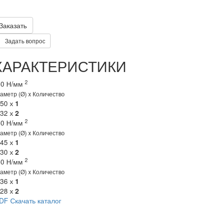
Заказать
Задать вопрос
ХАРАКТЕРИСТИКИ
2
50 Н/мм
аметр (Ø) x Количество
 50 х
1
 32 х
2
2
50 Н/мм
аметр (Ø) x Количество
 45 х
1
 30 х
2
2
50 Н/мм
аметр (Ø) x Количество
 36 х
1
 28 х
2
DF
Скачать каталог