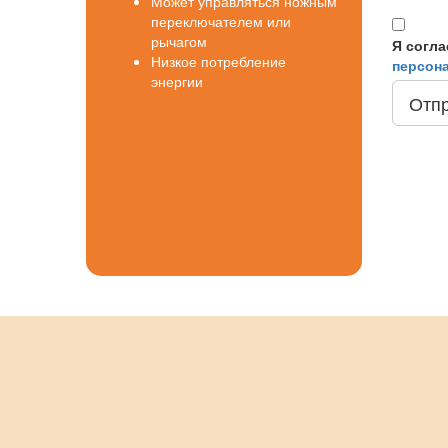
Может управляться ножным
переключателем или
рычагом
Я согла
Низкое потребление
персон
энергии