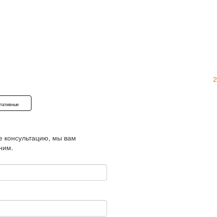
2
тативные
е консультацию, мы вам
ним.
*