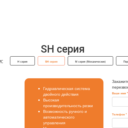
SH серия
и:
H серия
SH серия
М серия (Механические)
Пор
Закажит
перезво
Гидравлическая система
двойного действия
Ваше имя
Высокая
производительность резки
Возможность ручного и
Телефон
*
автоматического
управления